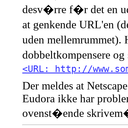
desv�rre f�r det en ud
at genkende URL'en (de
uden mellemrummet). 
dobbeltkompensere og 
<URL: http://www.so
Der meldes at Netscap
Eudora ikke har probl
ovenst�ende skrivem