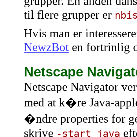
grupper. En anden dans
til flere grupper er
nbi
Hvis man er interessere
NewzBot
en fortrinlig 
Netscape Navigato
Netscape Navigator vers
med at k�re Java-appl
�ndre properties for g
skrive
eft
-start_java