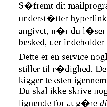
S�fremt dit mailprogr
underst�tter hyperlinks,
angivet, n�r du l�ser e
besked, der indeholde
Dette er en service no
stiller til r�dighed. D
kigger teksten igennem 
Du skal ikke skrive nog
lignende for at g�re
d