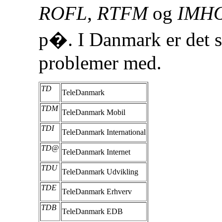
ROFL
,
RTFM
og
IMH
p�. I Danmark er det s
problemer med.
TD
TeleDanmark
TDM
TeleDanmark Mobil
TDI
TeleDanmark International
TD@
TeleDanmark Internet
TDU
TeleDanmark Udvikling
TDE
TeleDanmark Erhverv
TDB
TeleDanmark EDB