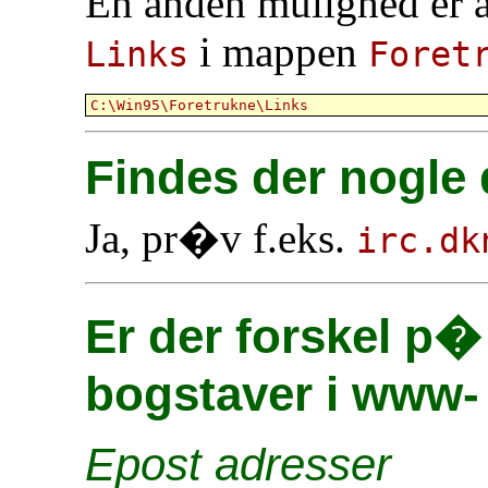
En anden mulighed er a
i mappen
Links
Foret
Findes der nogle
Ja, pr�v f.eks.
irc.dk
Er der forskel p
bogstaver i www-
Epost adresser