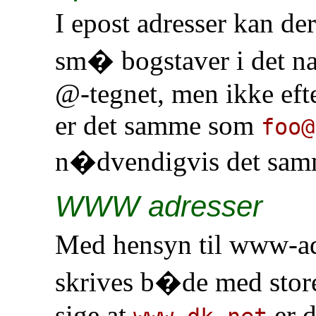
I epost adresser kan d
sm� bogstaver i det na
@-tegnet, men ikke efte
er det samme som
foo@
n�dvendigvis det sa
WWW adresser
Med hensyn til www-ad
skrives b�de med stor
sige at
er 