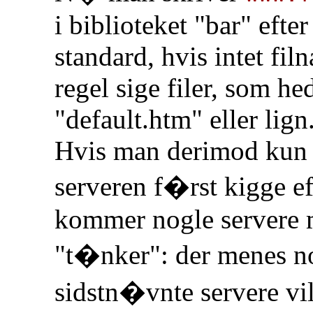
i biblioteket "bar" efte
standard, hvis intet fil
regel sige filer, som h
"default.htm" eller lign
Hvis man derimod kun 
serveren f�rst kigge eft
kommer nogle servere m
"t�nker": der menes no
sidstn�vnte servere vil