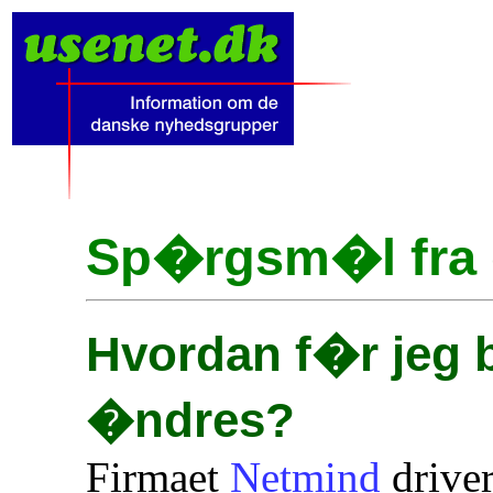
Sp�rgsm�l fra d
Hvordan f�r jeg 
�ndres?
Firmaet
Netmind
driver