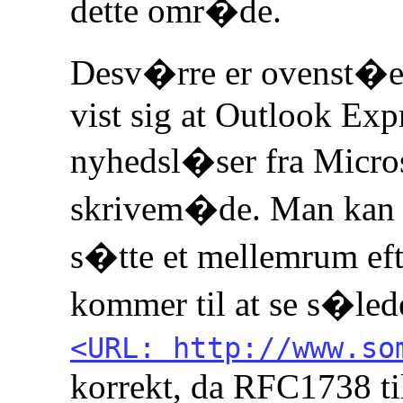
dette omr�de.
Desv�rre er ovenst�end
vist sig at Outlook Exp
nyhedsl�ser fra Micros
skrivem�de. Man kan k
s�tte et mellemrum ef
kommer til at se s�led
<URL: http://www.so
korrekt, da RFC1738 t