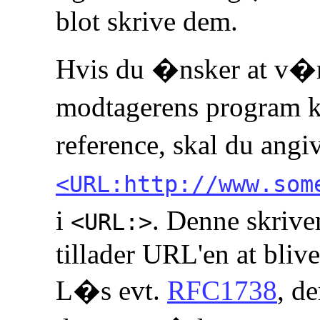
blot skrive dem.
Hvis du �nsker at v�r
modtagerens program ka
reference, skal du an
<URL:http://www.som
i
. Denne skriv
<URL:>
tillader URL'en at blive 
L�s evt.
RFC1738
, d