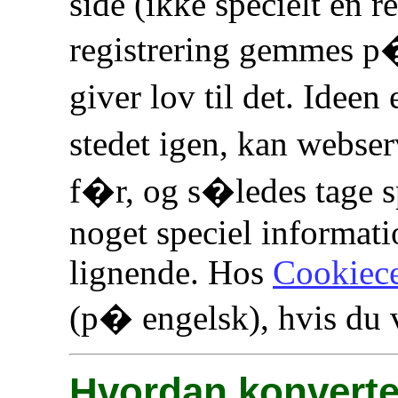
side (ikke specielt en r
registrering gemmes p
giver lov til det. Idee
stedet igen, kan webser
f�r, og s�ledes tage sp
noget speciel informati
lignende. Hos
Cookiece
(p� engelsk), hvis du 
Hvordan konvert