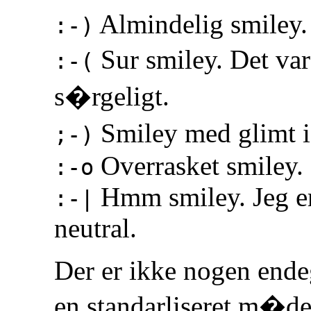
Almindelig smiley. 
:-)
Sur smiley. Det var
:-(
s�rgeligt.
Smiley med glimt i
;-)
Overrasket smiley. 
:-o
Hmm smiley. Jeg er 
:-|
neutral.
Der er ikke nogen endeg
en standarliseret m�de