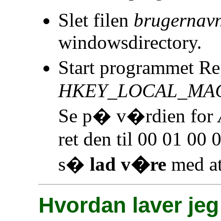
Slet filen
brugernav
windowsdirectory.
Start programmet Re
HKEY_LOCAL_MACHI
Se p� v�rdien for
ret den til 00 01 00 
s�
lad v�re
med at
Hvordan laver jeg