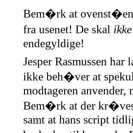
Bem�rk at ovenst�end
fra usenet! De skal
ikke
endegyldige!
Jesper Rasmussen har l
ikke beh�ver at spekul
modtageren anvender, m
Bem�rk at der kr�ves 
samt at hans script tidl