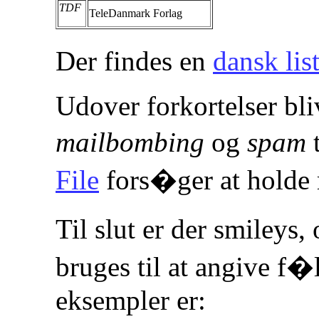
TDF
TeleDanmark Forlag
Der findes en
dansk lis
Udover forkortelser bl
mailbombing
og
spam
t
File
fors�ger at holde 
Til slut er der smileys
bruges til at angive f�
eksempler er: