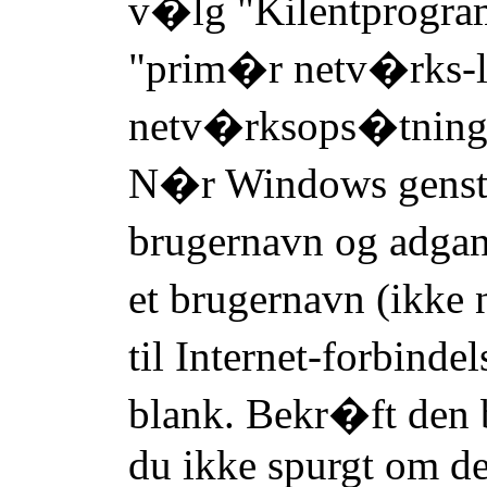
v�lg "Kilentprogra
"prim�r netv�rks-l
netv�rksops�tning
N�r Windows genstar
brugernavn og adgan
et brugernavn (ikk
til Internet-forbind
blank. Bekr�ft den 
du ikke spurgt om d