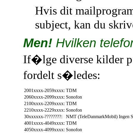
Hvis dit mailprogra
subject, kan du skri
Men!
Hvilken telef
If�lge diverse kilder 
fordelt s�ledes:
2001xxxx-2059xxxx:
TDM
2060xxxx-2099xxxx:
Sonofon
2100xxxx-2209xxxx:
TDM
2210xxxx-2229xxxx:
Sonofon
30xxxxxx-????????:
NMT (TeleDanmarkMobil) Ingen 
4001xxxx-4049xxxx:
TDM
4050xxxx-4099xxxx:
Sonofon