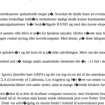
Amerikanerne spekulerede meget p�, hvordan de skulle klare en eventu
ordan forskellige milit�re institutioner stadigt skulle kunne kommuniker
ingsorganisationer. Is�r besk�ftigede RAND sig med den nyeste ekspe
det samme ville blive et m�l for fjendens missiler. Derfor n�ede man f
gen central styring eller hovedcomputer. Med denne, p� dette tidspunkt 
t spindelv�v og det kom til at p�virke udviklingen. Mere om det sene
hed end s� mange andre anarkistiske elementer det �r. :-) I Juli i d
s Agency
(herefter bare ARPA) og det var (og er) en del af det amerika
LA (University of California, Los Angeles) og f�r �ret var omme var
ikationsfaciliteter end andre steder, samt at mange f�rende forskere ha
etv�rket til at dele de kostbare computer resourcer, men forskerne brugt
andt ud af, hvordan man kunne sende elektronisk post over Nettet. Dette
 Dette var selvf�lgelig en enorm fordel i forhold til konventionel pos