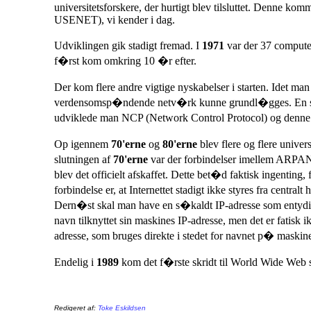
universitetsforskere, der hurtigt blev tilsluttet. Denne ko
USENET), vi kender i dag.
Udviklingen gik stadigt fremad. I
1971
var der 37 compute
f�rst kom omkring 10 �r efter.
Der kom flere andre vigtige nyskabelser i starten. Idet man
verdensomsp�ndende netv�rk kunne grundl�gges. En s�da
udviklede man NCP (Network Control Protocol) og denne bl
Op igennem
70'erne
og
80'erne
blev flere og flere univer
slutningen af
70'erne
var der forbindelser imellem ARPANe
blev det officielt afskaffet. Dette bet�d faktisk ingenting
forbindelse er, at Internettet stadigt ikke styres fra cent
Dern�st skal man have en s�kaldt IP-adresse som entydigt 
navn tilknyttet sin maskines IP-adresse, men det er fatisk
adresse, som bruges direkte i stedet for navnet p� maskin
Endelig i
1989
kom det f�rste skridt til World Wide Web s
Redigeret af:
Toke Eskildsen