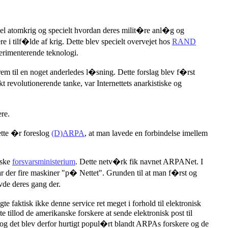
el atomkrig og specielt hvordan deres milit�re anl�g og
e i tilf�lde af krig. Dette blev specielt overvejet hos
RAND
rimenterende teknologi.
rem til en noget anderledes l�sning. Dette forslag blev f�rst
revolutionerende tanke, var Internettets anarkistiske og
re.
ette �r foreslog
(D)ARPA
, at man lavede en forbindelse imellem
nske
forsvarsministerium
. Dette netv�rk fik navnet ARPANet. I
 der fire maskiner "p� Nettet". Grunden til at man f�rst og
vde deres gang der.
e faktisk ikke denne service ret meget i forhold til elektronisk
 tillod de amerikanske forskere at sende elektronisk post til
t og det blev derfor hurtigt popul�rt blandt ARPAs forskere og de