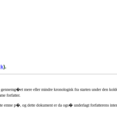
dk
).
ve gennemg�et mere eller mindre kronologisk fra starten under den kolde
me forfatter.
emne p�, og dette dokument er da ogs� underlagt forfatterens interes