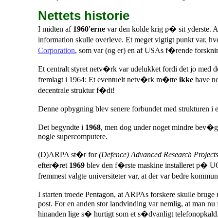
Nettets historie
I midten af
1960'erne
var den kolde krig p� sit yderste. 
information skulle overleve. Et meget vigtigt punkt var, hv
Corporation
, som var (og er) en af USAs f�rende forskn
Et centralt styret netv�rk var udelukket fordi det jo med 
fremlagt i 1964: Et eventuelt netv�rk m�tte
ikke
have no
decentrale struktur f�dt!
Denne opbygning blev senere forbundet med strukturen i e
Det begyndte i
1968
, men dog under noget mindre bev�gen
nogle supercomputere.
(D)ARPA st�r for
(Defence) Advanced Research Project
efter�ret
1969
blev den f�rste maskine installeret p� UC
fremmest valgte universiteter var, at der var bedre kommun
I starten troede Pentagon, at ARPAs forskere skulle bruge n
post. For en anden stor landvinding var nemlig, at man nu f
hinanden lige s� hurtigt som et s�dvanligt telefonopkald.