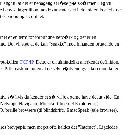
 langt til at det er behagelig at l�se p� sk�rmen. Jeg vil
e henvisninger til online dokumenter det indeholder. For folk der
t er kronologisk ordnet.
ernet er en term for forbundne netv�rk og det er en
ne. Det vil sige at de kan "snakke" med hinanden brugende en
protokollen
TCP/IP
. Dette er en almindeligt anerkendt definition,
CP/IP maskiner uden at de selv n�dvendigvis kommunikerer
ativ, s� hvis du kender et s� vil jeg gerne have det at vide. En
Netscape Navigator, Microsoft Internet Explorer og
aille browsere (til blindskrift), EmacSpeak (tale browser),
es brevpapir, men meget ofte kaldes det "Internet". Ligeledes