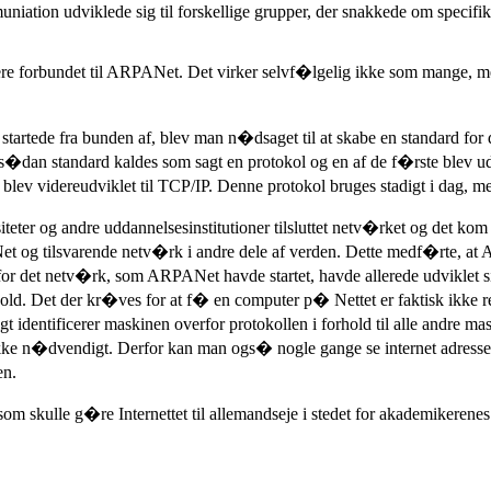
mmuniation udviklede sig til forskellige grupper, der snakkede om specifi
re forbundet til ARPANet. Det virker selvf�lgelig ikke som mange, 
 startede fra bunden af, blev man n�dsaget til at skabe en standard for
n standard kaldes som sagt en protokol og en af de f�rste blev ud
ev videreudviklet til TCP/IP. Denne protokol bruges stadigt i dag, m
siteter og andre uddannelsesinstitutioner tilsluttet netv�rket og det kom
t og tilsvarende netv�rk i andre dele af verden. Dette medf�rte, at
, for det netv�rk, som ARPANet havde startet, havde allerede udviklet sig
ralt hold. Det der kr�ves for at f� en computer p� Nettet er faktisk ikk
identificerer maskinen overfor protokollen i forhold til alle andre ma
 ikke n�dvendigt. Derfor kan man ogs� nogle gange se internet adresse 
en.
om skulle g�re Internettet til allemandseje i stedet for akademikeren