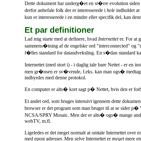
Dette dokument har underg�et en st�rre evolution siden je
derfor anbefale folk der er interesserede i
hele
indholdet at 
kun er interesserede i en mindre eller specifik del, kan 
Et par definitioner
Lad mig starte med at definere, hvad
Internettet
er. For at 
sammens�tning af de engelske ord "interconnected" og "n
f�lles standard for dataudveksling. En s�dan standard ka
Internettet (med stort i) - i daglig tale bare Nettet - er en 
men gr�nsen er sv�vende, f.eks. kan man ogs� medtage
indbyrdes med denne protokol.
En computer er alts� kort sagt p� Nettet, hvis den er for
Et andet ord, som bruges intensivt igennem dette dokumen
browser er det program som man bruger til at se sider p�
NCSA/SPRY Mosaic. Men der er alts� ogs� mange andre - f
webTV, m.fl.
Ligeledes er det meget normalt at omtale Internettet over
med epost adresser. Men selve Internettet er
meget
mere en