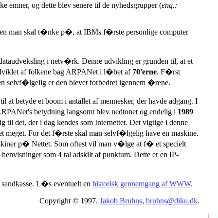
kke emner, og dette blev senere til de nyhedsgrupper (
eng.:
men man skal t�nke p�, at IBMs f�rste personlige computer
 dataudveksling i netv�rk. Denne udvikling er grunden til, at et
viklet af folkene bag ARPANet i l�bet af
70'erne
. F�rst
en selvf�lgelig er den blevet forbedret igennem �rene.
 til at betyde et boom i antallet af mennesker, der havde adgang. I
 ARPANet's betydning langsomt blev nedtonet og endelig i
1989
 til det, der i dag kendes som Internettet. Det vigtige i denne
e ret meget. For det f�rste skal man selvf�lgelig have en maskine.
skiner p� Nettet. Som oftest vil man v�lge at f� et specielt
henvisninger som 4 tal adskilt af punktum. Dette er en IP-
es sandkasse. L�s eventuelt en
historisk gennemgang af WWW
.
Copyright © 1997.
Jakob Bruhns
,
bruhns@diku.dk
.