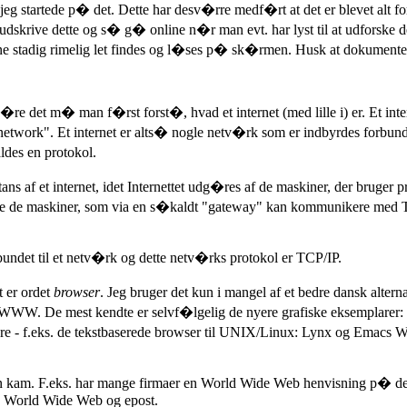
g startede p� det. Dette har desv�rre medf�rt at det er blevet alt for
udskrive dette og s� g� online n�r man evt. har lyst til at udforske d
denne stadig rimelig let findes og l�ses p� sk�rmen. Husk at dokumente
g�re det m� man f�rst forst�, hvad et internet (med lille i) er. Et int
etwork". Et internet er alts� nogle netv�rk som er indbyrdes forbund
ldes en protokol.
instans af et internet, idet Internettet udg�res af de maskiner, der bruger 
 de maskiner, som via en s�kaldt "gateway" kan kommunikere med T
bundet til et netv�rk og dette netv�rks protokol er TCP/IP.
t er ordet
browser
. Jeg bruger det kun i mangel af et bedre dansk altern
 WWW. De mest kendte er selvf�lgelig de nyere grafiske eksemplarer: 
.eks. de tekstbaserede browser til UNIX/Linux: Lynx og Emacs W3, br
 en kam. F.eks. har mange firmaer en World Wide Web henvisning p� der
 World Wide Web og epost.