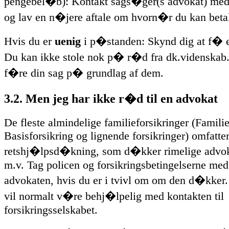
pengebel�b): Kontakt sags�ger(s advokat) med
og lav en n�jere aftale om hvorn�r du kan beta
Hvis du er
uenig
i p�standen: Skynd dig at f� 
Du kan ikke stole nok p� r�d fra dk.videnskab.ju
f�re din sag p� grundlag af dem.
3.2. Men jeg har ikke r�d til en advokat
De fleste almindelige familieforsikringer (Famili
Basisforsikring og lignende forsikringer) omfatte
retshj�lpsd�kning, som d�kker rimelige advok
m.v. Tag policen og forsikringsbetingelserne med 
advokaten, hvis du er i tvivl om om den d�kker
vil normalt v�re behj�lpelig med kontakten til
forsikringsselskabet.