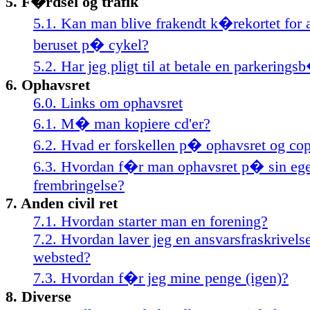
5. F�rdsel og trafik
5.1. Kan man blive frakendt k�rekortet for
beruset p� cykel?
5.2. Har jeg pligt til at betale en parkering
6. Ophavsret
6.0. Links om ophavsret
6.1. M� man kopiere cd'er?
6.2. Hvad er forskellen p� ophavsret og cop
6.3. Hvordan f�r man ophavsret p� sin eg
frembringelse?
7. Anden civil ret
7.1. Hvordan starter man en forening?
7.2. Hvordan laver jeg en ansvarsfraskrivelse
websted?
7.3. Hvordan f�r jeg mine penge (igen)?
8. Diverse