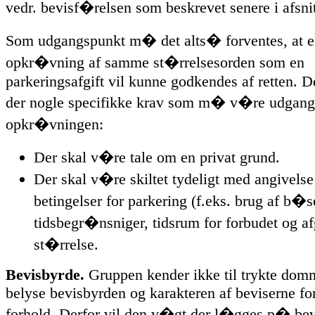
vedr. bevisf�relsen som beskrevet senere i afsnit
Som udgangspunkt m� det alts� forventes, at 
opkr�vning af samme st�rrelsesorden som en
parkeringsafgift vil kunne godkendes af retten. D
der nogle specifikke krav som m� v�re udgang
opkr�vningen:
Der skal v�re tale om en privat grund.
Der skal v�re skiltet tydeligt med angivelse
betingelser for parkering (f.eks. brug af b�s
tidsbegr�nsniger, tidsrum for forbudet og af
st�rrelse.
Bevisbyrde.
Gruppen kender ikke til trykte dom
belyse bevisbyrden og karakteren af beviserne fo
forhold. Derfor vil den v�gt der l�gges p� bev