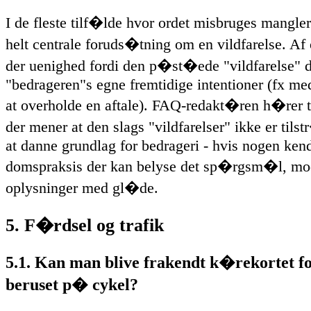
I de fleste tilf�lde hvor ordet misbruges mangler
helt centrale foruds�tning om en vildfarelse. Af 
der uenighed fordi den p�st�ede "vildfarelse" d
"bedrageren"s egne fremtidige intentioner (fx me
at overholde en aftale). FAQ-redakt�ren h�rer t
der mener at den slags "vildfarelser" ikke er tilst
at danne grundlag for bedrageri - hvis nogen kend
domspraksis der kan belyse det sp�rgsm�l, mo
oplysninger med gl�de.
5. F�rdsel og trafik
5.1. Kan man blive frakendt k�rekortet f
beruset p� cykel?