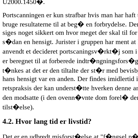
U2000.1450�.
Portscanningen er kun strafbar hvis man har haft t
bruge resultaterne til at beg� en forbrydelse. De
siges noget sikkert om hvor meget der skal til for
s�dan en hensigt. Jurister i gruppen har ment at
anvendt et decideret portscaningsv�rkt�j som i 
er beregnet til at forberede indtr�ngningsfors�g
t�nkes at det er den tiltalte der st�r med bevisb
hans hensigt var en anden. Der findes imidlertid
retspraksis der kan underst�tte hverken denne an
den modsatte (i den ovenn�vnte dom forel� de
tilst�else).
4.2. Hvor lang tid er livstid?
Det er en udbredt misforst�else at "f�ngsel p� 