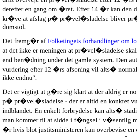
derefter en gang om �ret. Efter 14 �r kan den
kr�ve at afslag p� pr�vel�sladelse bliver pr�
domstol.
Det fremg�r af
Folketingets forhandlinger om 
at det ikke er meningen at pr�vel�sladelse skal 
end ben�dning under det gamle system. Den au
vurdering efter 12 �rs afsoning vil alts� normalt
ikke endnu".
Det er vigtigt at g�re sig klart at der aldrig er n
p� pr�vel�sladelse - der er altid en konkret vu
indblandet. En enkelt forbrydelse kan alts� stadi
man kommer til at sidde i f�ngsel i v�sentlig 
�r hvis blot justitsministeren kan overbevise e