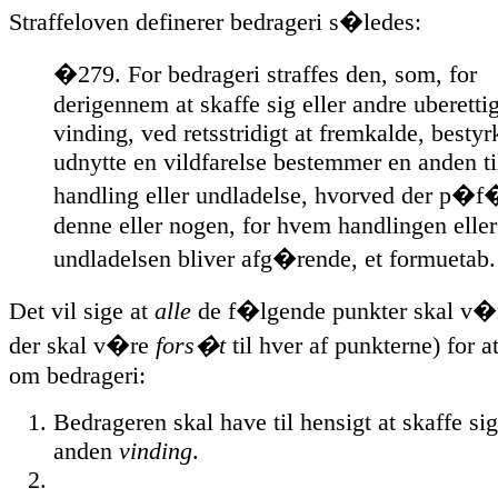
Straffeloven definerer bedrageri s�ledes:
�279. For bedrageri straffes den, som, for
derigennem at skaffe sig eller andre uberetti
vinding, ved retsstridigt at fremkalde, bestyr
udnytte en vildfarelse bestemmer en anden ti
handling eller undladelse, hvorved der p�f
denne eller nogen, for hvem handlingen eller
undladelsen bliver afg�rende, et formuetab.
Det vil sige at
alle
de f�lgende punkter skal v�r
der skal v�re
fors�t
til hver af punkterne) for at
om bedrageri:
Bedrageren skal have til hensigt at skaffe sig
anden
vinding
.