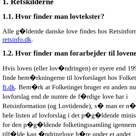
1. Retskilderne
1.1. Hvor finder man lovtekster?
Alle g�ldende danske love findes hos Retsinfo
retsinfo.dk
.
1.2. Hvor finder man forarbejder til loven
Hvis loven (eller lov�ndringen) er nyere end 1
finde bem�rkningerne til lovforslaget hos Folke
ft.dk
. Bem�rk at Folketinget bruger en anden n
lovforslag end de numre de f�rdige love har i
Retsinformation (og Lovtidende), s� man er n�dt
hele listen af lovforslag i det p�g�ldende min
for den p�g�ldende folketingssamling igennem.
tilf�lde kan �ndringlove h�re under et andet