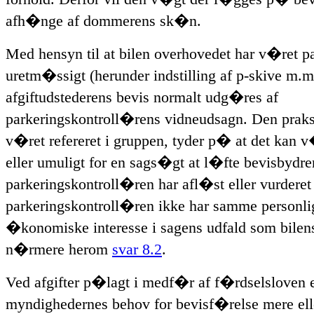
afh�nge af dommerens sk�n.
Med hensyn til at bilen overhovedet har v�ret pa
uretm�ssigt (herunder indstilling af p-skive m.m.
afgiftudstederens bevis normalt udg�res af
parkeringskontroll�rens vidneudsagn. Den praks
v�ret refereret i gruppen, tyder p� at det kan 
eller umuligt for en sags�gt at l�fte bevisbydren
parkeringskontroll�ren har afl�st eller vurderet 
parkeringskontroll�ren ikke har samme personli
�konomiske interesse i sagens udfald som bilen
n�rmere herom
svar 8.2
.
Ved afgifter p�lagt i medf�r af f�rdselsloven 
myndighedernes behov for bevisf�relse mere ell