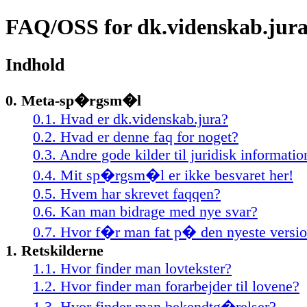
FAQ/OSS for dk.videnskab.jur
Indhold
0. Meta-sp�rgsm�l
0.1. Hvad er dk.videnskab.jura?
0.2. Hvad er denne faq for noget?
0.3. Andre gode kilder til juridisk informatio
0.4. Mit sp�rgsm�l er ikke besvaret her!
0.5. Hvem har skrevet faqqen?
0.6. Kan man bidrage med nye svar?
0.7. Hvor f�r man fat p� den nyeste versi
1. Retskilderne
1.1. Hvor finder man lovtekster?
1.2. Hvor finder man forarbejder til lovene?
1.3. Hvor finder man bekendtg�relser?