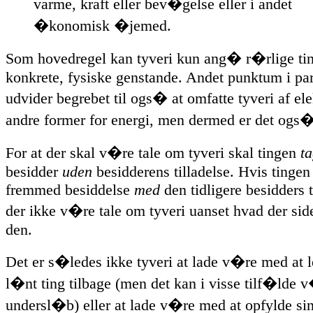
varme, kraft eller bev�gelse eller i andet
�konomisk �jemed.
Som hovedregel kan tyveri kun ang� r�rlige tin
konkrete, fysiske genstande. Andet punktum i pa
udvider begrebet til ogs� at omfatte tyveri af elek
andre former for energi, men dermed er det ogs�
For at der skal v�re tale om tyveri skal tingen
ta
besidder
uden
besidderens tilladelse. Hvis tinge
fremmed besiddelse
med
den tidligere besidders t
der ikke v�re tale om tyveri uanset hvad der si
den.
Det er s�ledes ikke tyveri at lade v�re med at l
l�nt ting tilbage (men det kan i visse tilf�lde 
undersl�b) eller at lade v�re med at opfylde sin