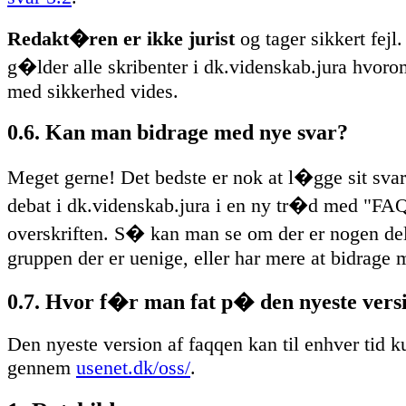
Redakt�ren er ikke jurist
og tager sikkert fej
g�lder alle skribenter i dk.videnskab.jura hvoro
med sikkerhed vides.
0.6. Kan man bidrage med nye svar?
Meget gerne! Det bedste er nok at l�gge sit svarf
debat i dk.videnskab.jura i en ny tr�d med "FAQ
overskriften. S� kan man se om der er nogen del
gruppen der er uenige, eller har mere at bidrage 
0.7. Hvor f�r man fat p� den nyeste vers
Den nyeste version af faqqen kan til enhver tid k
gennem
usenet.dk/oss/
.