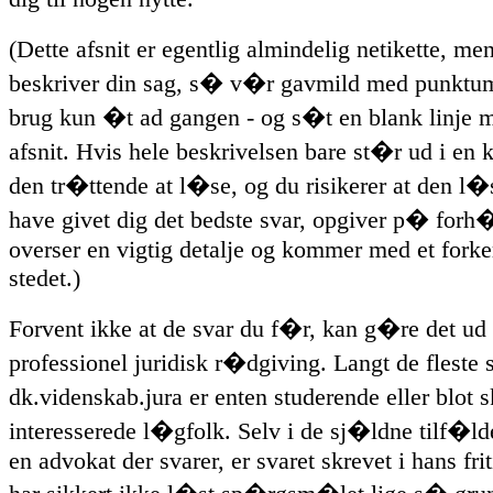
(Dette afsnit er egentlig almindelig netikette, m
beskriver din sag, s� v�r gavmild med punktu
brug kun �t ad gangen - og s�t en blank linje 
afsnit. Hvis hele beskrivelsen bare st�r ud i en 
den tr�ttende at l�se, og du risikerer at den l�
have givet dig det bedste svar, opgiver p� forh�
overser en vigtig detalje og kommer med et forker
stedet.)
Forvent ikke at de svar du f�r, kan g�re det ud 
professionel juridisk r�dgiving. Langt de fleste s
dk.videnskab.jura er enten studerende eller blot 
interesserede l�gfolk. Selv i de sj�ldne tilf�ld
en advokat der svarer, er svaret skrevet i hans fri