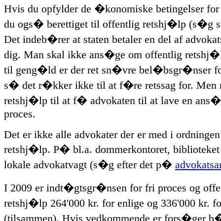
Hvis du opfylder de �konomiske betingelser for f
du ogs� berettiget til offentlig retshj�lp (s�g 
Det indeb�rer at staten betaler en del af advoka
dig. Man skal ikke ans�ge om offentlig retshj�l
til geng�ld er der ret sn�vre bel�bsgr�nser for
s� det r�kker ikke til at f�re retssag for. Me
retshj�lp til at f� advokaten til at lave en ans
proces.
Det er ikke alle advokater der er med i ordningen
retshj�lp. P� bl.a. dommerkontoret, biblioteket
lokale advokatvagt (s�g efter det p�
advokatsa
I 2009 er indt�gtsgr�nsen for fri proces og offe
retshj�lp 264'000 kr. for enlige og 336'000 kr. 
(tilsammen). Hvis vedkommende er fors�ger b�