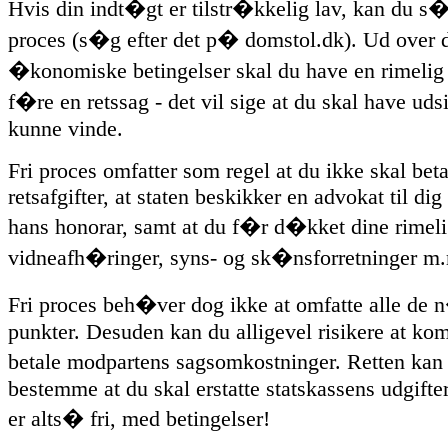
Hvis din indt�gt er tilstr�kkelig lav, kan du s
proces (s�g efter det p� domstol.dk). Ud over 
�konomiske betingelser skal du have en rimelig g
f�re en retssag - det vil sige at du skal have udsig
kunne vinde.
Fri proces omfatter som regel at du ikke skal beta
retsafgifter, at staten beskikker en advokat til dig
hans honorar, samt at du f�r d�kket dine rimelig
vidneafh�ringer, syns- og sk�nsforretninger m
Fri proces beh�ver dog ikke at omfatte alle de
punkter. Desuden kan du alligevel risikere at kom
betale modpartens sagsomkostninger. Retten ka
bestemme at du skal erstatte statskassens udgifter
er alts� fri, med betingelser!