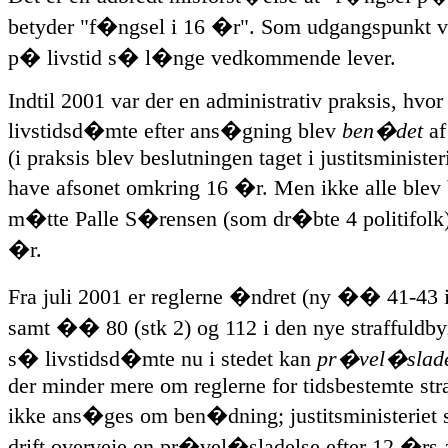
betyder "f�ngsel i 16 �r". Som udgangspunkt v
p� livstid s� l�nge vedkommende lever.
Indtil 2001 var der en administrativ praksis, hvo
livstidsd�mte efter ans�gning blev
ben�det
af
(i praksis blev beslutningen taget i justitsministeri
have afsonet omkring 16 �r. Men ikke alle blev
m�tte Palle S�rensen (som dr�bte 4 politifolk)
�r.
Fra juli 2001 er reglerne �ndret (ny �� 41-43 i
samt �� 80 (stk 2) og 112 i den nye straffuldby
s� livstidsd�mte nu i stedet kan
pr�vel�slad
der minder mere om reglerne for tidsbestemte stra
ikke ans�ges om ben�dning; justitsministeriet s
drift overveje en pr�vel�sladelse efter 12 �rs 