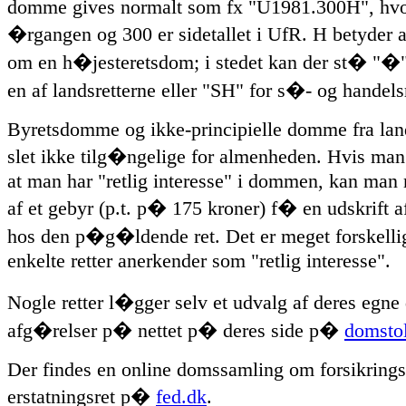
domme gives normalt som fx "U1981.300H", hvo
�rgangen og 300 er sidetallet i UfR. H betyder at
om en h�jesteretsdom; i stedet kan der st� "�" 
en af landsretterne eller "SH" for s�- og handels
Byretsdomme og ikke-principielle domme fra land
slet ikke tilg�ngelige for almenheden. Hvis ma
at man har "retlig interesse" i dommen, kan man
af et gebyr (p.t. p� 175 kroner) f� en udskrift
hos den p�g�ldende ret. Det er meget forskelli
enkelte retter anerkender som "retlig interesse".
Nogle retter l�gger selv et udvalg af deres egn
afg�relser p� nettet p� deres side p�
domsto
Der findes en online domssamling om forsikrings
erstatningsret p�
fed.dk
.