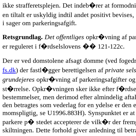
ikke strafferetsplejen. Det indeb�rer at formodn
en tiltalt er uskyldig indtil andet positivt bevise
i sager om parkeringsafgift.
Retsgrundlag.
Det offentliges
opkr�vning af par
er reguleret i f�rdselslovens �� 121-122c.
Der er ved domstolene afsagt domme (ved fogedr
fs.dk
) der fastl�gger berettigelsen af
private sel
grundejeres
opkr�vning af parkeringsafgifter og
st�rrelse. Opkr�vningen sker ikke efter f�rdse
bestemmelser, men derimod efter almindelig aftal
den betragtes som vederlag for en ydelse er den 
momspligtig, se U1996.883H). Synspunktet er at
parkere p� stedet accepterer de vilk�r der fre
skiltningen. Dette forhold giver anledning til bet