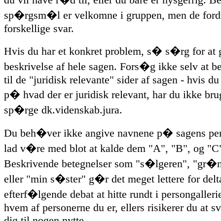
sp�rgsm�l er velkomne i gruppen, men de fordr
forskellige svar.
Hvis du har et konkret problem, s� s�rg for at g
beskrivelse af hele sagen. Fors�g ikke selv at 
til de "juridisk relevante" sider af sagen - hvis du
p� hvad der er juridisk relevant, har du ikke brug
sp�rge dk.videnskab.jura.
Du beh�ver ikke angive navnene p� sagens per
lad v�re med blot at kalde dem "A", "B", og "C
Beskrivende betegnelser som "s�lgeren", "gr�n
eller "min s�ster" g�r det meget lettere for delt
efterf�lgende debat at hitte rundt i persongalleri
hvem af personerne du er, ellers risikerer du at sv
dig til nogen nytte.