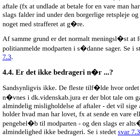
aftale (fx at undlade at betale for en vare man h
slags falder ind under den borgerlige retspleje og
noget med strafferet at g�re.
Af samme grund er det normalt meningsl�st at 
politianmelde modparten i s�danne sager. Se i s
7.3
.
4.4. Er det ikke bedrageri n�r ...?
Sandsynligvis ikke. De fleste tilf�lde hvor ordet
n�vnes i dk.videnskab.jura er der blot tale om 
almindelig misligholdelse af aftaler - det vil sige
holder hvad man har lovet, fx at sende en vare ell
pengebel�b til modparten - og den slags er alts
almindelighed ikke bedrageri. Se i stedet
svar 7.3