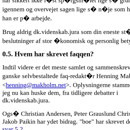
har sikkert ikke l�st sp�rgsm�let lige s� gru
igennem og overvejet sagen lige s� n�je som
han er p� arbejde.
Brug aldrig dk.videnskab.jura som din eneste st�
beslutninger af stor �konomisk og personlig bet
0.5. Hvem har skrevet faqqen?
Indtil videre er det meste samlet og sammenskrev
ganske selvbestaltede faq-redakt�r Henning M
<
henning@makholm.net
>. Oplysningerne stamm
jeg nu kan huske dem, fra tidligere debatter i
dk.videnskab.jura.
Ogs� Christian Andersen, Peter Grauslund Chri
Jakob Paikin har ydet bidrag. "boe" har skrevet d
svar 5.2
.