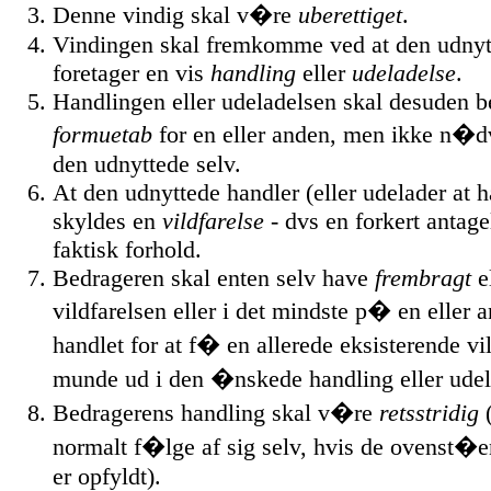
Denne vindig skal v�re
uberettiget
.
Vindingen skal fremkomme ved at den udnyt
foretager en vis
handling
eller
udeladelse
.
Handlingen eller udeladelsen skal desuden b
formuetab
for en eller anden, men ikke n�d
den udnyttede selv.
At den udnyttede handler (eller udelader at h
skyldes en
vildfarelse
- dvs en forkert antage
faktisk forhold.
Bedrageren skal enten selv have
frembragt
e
vildfarelsen eller i det mindste p� en elle
handlet for at f� en allerede eksisterende vild
munde ud i den �nskede handling eller udel
Bedragerens handling skal v�re
retsstridig
(
normalt f�lge af sig selv, hvis de ovenst�
er opfyldt).