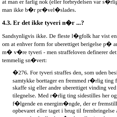
at man er farlig nok (eller forbrydelsen var s�rlig
man ikke b�r pr�vel�slades.
4.3. Er det ikke tyveri n�r ...?
Sandsynligvis ikke. De fleste l�gfolk har vist en 
om at enhver form for uberettiget berigelse p� 
m� v�re tyveri - men straffeloven definerer de
temmelig sn�vert:
�276. For tyveri straffes den, som uden bes
samtykke borttager en fremmed r�rlig ting f
skaffe sig eller andre uberettiget vinding ve
tilegnelse. Med r�rlig ting sidestilles her og
f�lgende en energim�ngde, der er fremstill
opbevaret eller taget i brug til frembringelse 