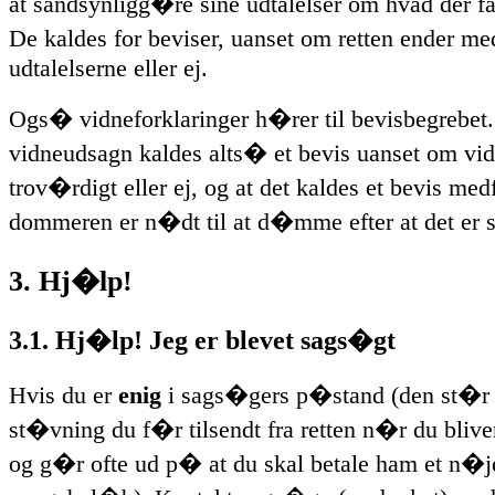
at sandsynligg�re sine udtalelser om hvad der fak
De kaldes for beviser, uanset om retten ender me
udtalelserne eller ej.
Ogs� vidneforklaringer h�rer til bevisbegrebet.
vidneudsagn kaldes alts� et bevis uanset om vid
trov�rdigt eller ej, og at det kaldes et bevis me
dommeren er n�dt til at d�mme efter at det er s
3. Hj�lp!
3.1. Hj�lp! Jeg er blevet sags�gt
Hvis du er
enig
i sags�gers p�stand (den st�r 
st�vning du f�r tilsendt fra retten n�r du bliv
og g�r ofte ud p� at du skal betale ham et n�j