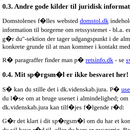
0.3. Andre gode kilder til juridisk informa
Domstolenes f�lles websted
domstol.dk
indehol
information til borgerne om retssystemet - bl.a.
g�r du"-sektion der tager udgangspunkt i de alm
konkrete grunde til at man kommer i kontakt med
R� paragraffer finder man p�
retsinfo.dk
- se
s
0.4. Mit sp�rgsm�l er ikke besvaret her!
S� kan du stille det i dk.videnskab.jura. P�
use
du l�se om at bruge usenet i almindelighed; om
dk.videnskab.jura kan tilf�jes f�lgende r�d:
G�r det klart i dit sp�rgsm�l om du har et ko
du vil have r�d til, eller du bare er nysgerrig. B