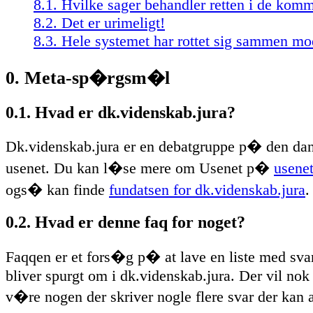
8.1. Hvilke sager behandler retten i de ko
8.2. Det er urimeligt!
8.3. Hele systemet har rottet sig sammen m
0. Meta-sp�rgsm�l
0.1. Hvad er dk.videnskab.jura?
Dk.videnskab.jura er en debatgruppe p� den dan
usenet. Du kan l�se mere om Usenet p�
usene
ogs� kan finde
fundatsen for dk.videnskab.jura
.
0.2. Hvad er denne faq for noget?
Faqqen er et fors�g p� at lave en liste med svar
bliver spurgt om i dk.videnskab.jura. Der vil nok
v�re nogen der skriver nogle flere svar der kan 