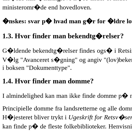
ministeromr�de end hovedloven.
�nskes: svar p� hvad man g�r for �ldre lo
1.3. Hvor finder man bekendtg�relser?
G�ldende bekendtg�relser findes ogs� i Retsi
V�lg "Avanceret s�gning" og angiv "(lov)beke
i boksen "Dokumenttype".
1.4. Hvor finder man domme?
I almindelighed kan man ikke finde domme p� n
Principielle domme fra landsretterne og alle dom
H�jesteret bliver trykt i
Ugeskrift for Retsv�se
kan finde p� de fleste folkebiblioteker. Henvisnin