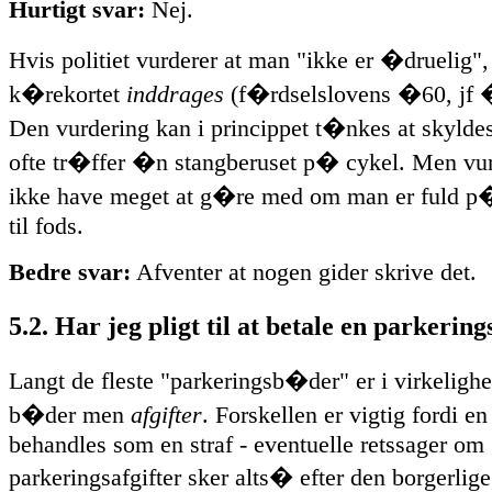
Hurtigt svar:
Nej.
Hvis politiet vurderer at man "ikke er �druelig",
k�rekortet
inddrages
(f�rdselslovens �60, jf �
Den vurdering kan i princippet t�nkes at skyldes 
ofte tr�ffer �n stangberuset p� cykel. Men vur
ikke have meget at g�re med om man er fuld p�
til fods.
Bedre svar:
Afventer at nogen gider skrive det.
5.2. Har jeg pligt til at betale en parkeri
Langt de fleste "parkeringsb�der" er i virkeligh
b�der men
afgifter
. Forskellen er vigtig fordi en
behandles som en straf - eventuelle retssager om
parkeringsafgifter sker alts� efter den borgerlige 