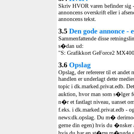
Skriv HVOR varen befinder sig - 
annoncens overskrift eller i afs
annoncens tekst.
3.5
Den gode annonce - e
Sammenfattende disse retningslin
s�dan ud:
"S: Grafikkort GeForce2 MX400
3.6
Opslag
Opslag, der refererer til et andet 
handlen er underlagt dette medies
topic i dk.marked.privat.edb. De
auktion, hvor man som s�lger fo
n�r et fastlagt niveau, uanset 
f.eks. i dk.marked.privat.edb - o
news:dk.opslag. Du m� derimod 
gerne din egen) hvis du �nsker a
hvis du har en st�rre m�ngde g