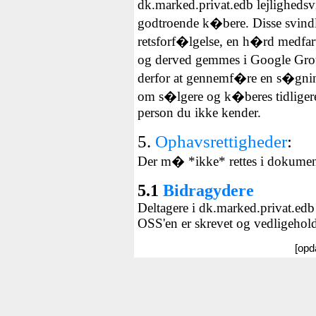
dk.marked.privat.edb lejlighedsvi
godtroende k�bere. Disse svindl
retsforf�lgelse, en h�rd medfart
og derved gemmes i Google Grou
derfor at gennemf�re en s�gni
om s�lgere og k�beres tidliger
person du ikke kender.
5.
Ophavsrettigheder
:
Der m� *ikke* rettes i dokumente
5.1
Bidragydere
Deltagere i dk.marked.privat.edb
OSS'en er skrevet og vedligehold
[opd