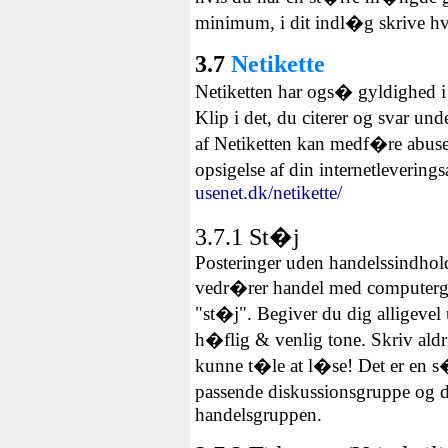
minimum, i dit indl�g skrive hv
3.7
Netikette
Netiketten har ogs� gyldighed i
Klip i det, du citerer og svar
af Netiketten kan medf�re abuse-
opsigelse af din internetleverin
usenet.dk/netikette/
3.7.1
St�j
Posteringer uden handelssindhol
vedr�rer handel med computerge
"st�j". Begiver du dig alligevel
h�flig & venlig tone. Skriv aldr
kunne t�le at l�se! Det er en s
passende diskussionsgruppe og d
handelsgruppen.