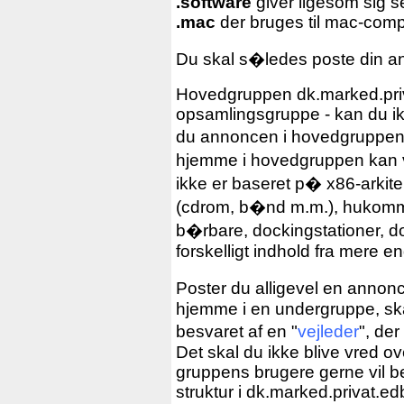
.software
giver ligesom sig s
.mac
der bruges til mac-com
Du skal s�ledes poste din a
Hovedgruppen dk.marked.pri
opsamlingsgruppe - kan du i
du annoncen i hovedgruppen
hjemme i hovedgruppen kan 
ikke er baseret p� x86-arkitek
(cdrom, b�nd m.m.), hukommel
b�rbare, dockingstationer,
forskelligt indhold fra mere e
Poster du alligevel en annon
hjemme i en undergruppe, ska
besvaret af en "
vejleder
", der
Det skal du ikke blive vred ov
gruppens brugere gerne vil b
struktur i dk.marked.privat.ed