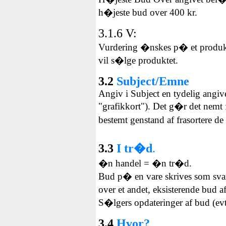
h�jeste bud over 400 kr.
3.1.6 V
:
Vurdering �nskes p� et produkt
vil s�lge produktet.
3.2
Subject/Emne
Angiv i Subject en tydelig angiv
"grafikkort"). Det g�r det nemt f
bestemt genstand af frasortere d
3.3
I tr�d
.
�n handel = �n tr�d.
Bud p� en vare skrives som sva
over et andet, eksisterende bud 
S�lgers opdateringer af bud (evt
3.4
Hvor?