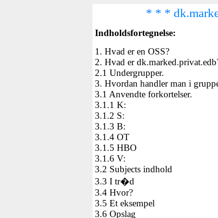
* * * dk.marke
Indholdsfortegnelse:
1.
Hvad er en OSS
?
2.
Hvad er dk.marked.privat.edb
2.1
Undergrupper
.
3.
Hvordan handler man i grupp
3.1
Anvendte forkortelser
.
3.1.1
K:
3.1.2
S:
3.1.3
B:
3.1.4
OT
3.1.5
HBO
3.1.6
V:
3.2
Subjects indhold
3.3
I tr�d
3.4
Hvor
?
3.5
Et eksempel
3.6
Opslag