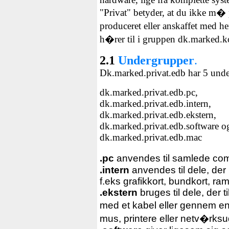
"Privat" betyder, at du ikke m�
produceret eller anskaffet med 
h�rer til i gruppen dk.marked.
2.1
Undergrupper
.
Dk.marked.privat.edb har 5 unde
dk.marked.privat.edb.pc,
dk.marked.privat.edb.intern,
dk.marked.privat.edb.ekstern,
dk.marked.privat.edb.software o
dk.marked.privat.edb.mac
.pc
anvendes til samlede com
.intern
anvendes til dele, de
f.eks grafikkort, bundkort, ra
.ekstern
bruges til dele, der 
med et kabel eller gennem en
mus, printere eller netv�rksu