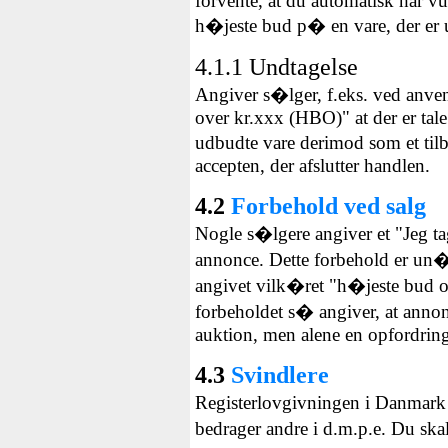
forvente, at du automatisk har vu
h�jeste bud p� en vare, der er u
4.1.1 Undtagelse
Angiver s�lger, f.eks. ved anven
over kr.xxx (HBO)" at der er tale
udbudte vare derimod som et til
accepten, der afslutter handlen.
4.2
Forbehold ved salg
Nogle s�lgere angiver et "Jeg tag
annonce. Dette forbehold er un
angivet vilk�ret "h�jeste bud ov
forbeholdet s� angiver, at ann
auktion, men alene en opfordring 
4.3
Svindlere
Registerlovgivningen i Danmark g
bedrager andre i d.m.p.e. Du 