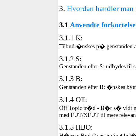
3.
Hvordan handler man 
3.1
Anvendte forkortelse
3.1.1 K
:
Tilbud �nskes p� genstanden an
3.1.2 S
:
Genstanden efter S: udbydes til s
3.1.3 B
:
Genstanden efter B: �nskes bytte
3.1.4 OT
:
Off Topic tr�d - B�r s� vidt 
med FUT/XFUT til mere relevant g
3.1.5 HBO
:
H�jeste Bud Over angivet bel�