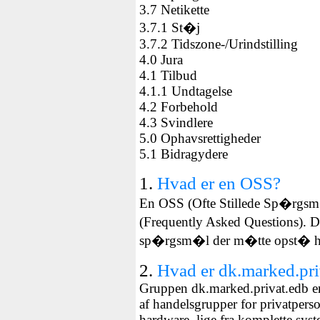
3.7
Netikette
3.7.1
St�j
3.7.2
Tidszone-/Urindstilling
4.0
Jura
4.1
Tilbud
4.1.1
Undtagelse
4.2
Forbehold
4.3
Svindlere
5.0
Ophavsrettigheder
5.1
Bidragydere
1.
Hvad er en OSS?
En OSS (Ofte Stillede Sp�rgsm
(Frequently Asked Questions). D
sp�rgsm�l der m�tte opst� hos
2.
Hvad er dk.marked.pr
Gruppen dk.marked.privat.edb e
af handelsgrupper for privatpers
hardware, lige fra komplette syst