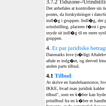
3.7.2
Tidszone-/Urindstil
Det anbefales at kontrollere sin 
postes, da forskydninger i dato/t
indl�g i gruppen. Indl�g, der po
urindstilling, placeres f�rst i 
snyde sit indl�g til en mere synli
gruppen.
4.
Er par juridiske betrag
Danmarks love (s�rligt Aftalelo
aftale er indg�et, og derved bin
anden parts tilbud.
4.1
Tilbud
At skrive en handelsannonce, hvor
IKKE, hvad man juridisk kalder e
tilbud", som en k�ber kan byde
pristilbud fra en k�ber er hand