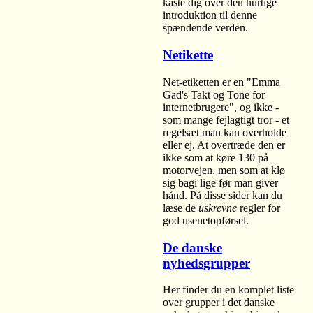
kaste dig over den hurtige
introduktion til denne
spændende verden.
Netikette
Net-etiketten er en "Emma
Gad's Takt og Tone for
internetbrugere", og ikke -
som mange fejlagtigt tror - et
regelsæt man kan overholde
eller ej. At overtræde den er
ikke som at køre 130 på
motorvejen, men som at klø
sig bagi lige før man giver
hånd. På disse sider kan du
læse de
uskrevne
regler for
god usenetopførsel.
De danske
nyhedsgrupper
Her finder du en komplet liste
over grupper i det danske