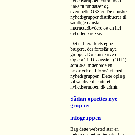
nyhedsgruppehierarki med
links til fundatser og
eventuelle OSS'er. De danske
nyhedsgrupper distribueres til
samtlige danske
internetudbydere og en hel
del udenlandske.
Det er hierarkiets egne
brugere, der foreslår nye
grupper. Du kan skrive et
Oplæg Til Diskussion (OTD)
som skal indeholde en
beskrivelse af formålet med
nyhedsgruppen. Dette oplæg
vil så blive diskuteret i
nyhedsgruppen dk.admin.
Sådan oprettes nye
grupper
infogruppen
Bag dette websted står en
række usenetbrugere der har