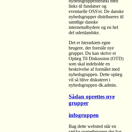
nyhedsgruppehierarki med
links til fundatser og
eventuelle OSS'er. De danske
nyhedsgrupper distribueres til
samtlige danske
internetudbydere og en hel
del udenlandske.
Det er hierarkiets egne
brugere, der foreslår nye
grupper. Du kan skrive et
Oplæg Til Diskussion (OTD)
som skal indeholde en
beskrivelse af formålet med
nyhedsgruppen. Dette oplæg
vil så blive diskuteret i
nyhedsgruppen dk.admin.
Sådan oprettes nye
grupper
infogruppen
Bag dette websted står en
række usenetbrugere der har