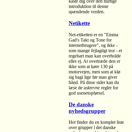
kaste dig over den hurtige
introduktion til denne
spændende verden.
Netikette
Net-etiketten er en "Emma
Gad's Takt og Tone for
internetbrugere", og ikke -
som mange fejlagtigt tror - et
regelsæt man kan overholde
eller ej. At overtræde den er
ikke som at køre 130 på
motorvejen, men som at klø
sig bagi lige før man giver
hånd. På disse sider kan du
læse de
uskrevne
regler for
god usenetopførsel.
De danske
nyhedsgrupper
Her finder du en komplet liste
over grupper i det danske