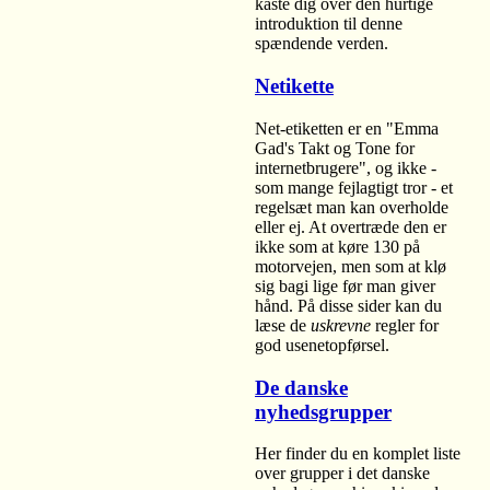
kaste dig over den hurtige
introduktion til denne
spændende verden.
Netikette
Net-etiketten er en "Emma
Gad's Takt og Tone for
internetbrugere", og ikke -
som mange fejlagtigt tror - et
regelsæt man kan overholde
eller ej. At overtræde den er
ikke som at køre 130 på
motorvejen, men som at klø
sig bagi lige før man giver
hånd. På disse sider kan du
læse de
uskrevne
regler for
god usenetopførsel.
De danske
nyhedsgrupper
Her finder du en komplet liste
over grupper i det danske