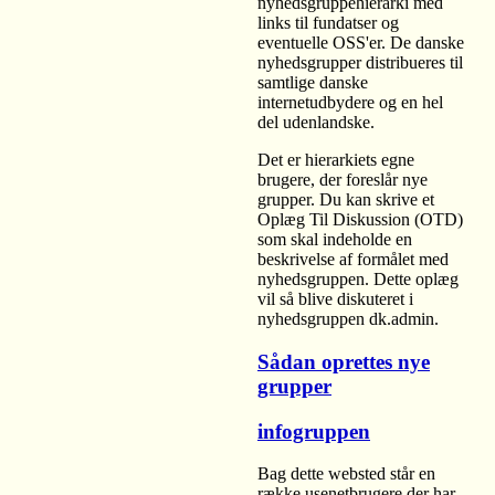
nyhedsgruppehierarki med
links til fundatser og
eventuelle OSS'er. De danske
nyhedsgrupper distribueres til
samtlige danske
internetudbydere og en hel
del udenlandske.
Det er hierarkiets egne
brugere, der foreslår nye
grupper. Du kan skrive et
Oplæg Til Diskussion (OTD)
som skal indeholde en
beskrivelse af formålet med
nyhedsgruppen. Dette oplæg
vil så blive diskuteret i
nyhedsgruppen dk.admin.
Sådan oprettes nye
grupper
infogruppen
Bag dette websted står en
række usenetbrugere der har