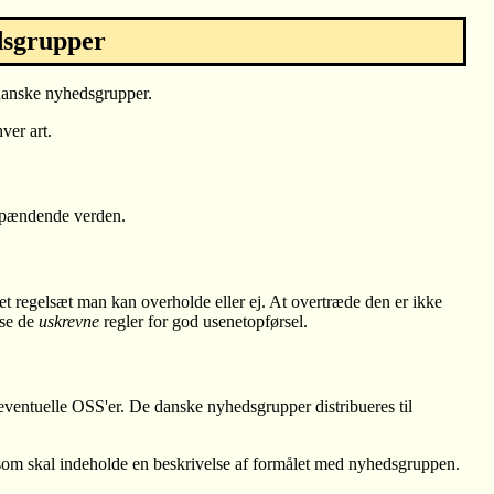
dsgrupper
 danske nyhedsgrupper.
ver art.
 spændende verden.
et regelsæt man kan overholde eller ej. At overtræde den er ikke
æse de
uskrevne
regler for god usenetopførsel.
 eventuelle OSS'er. De danske nyhedsgrupper distribueres til
 som skal indeholde en beskrivelse af formålet med nyhedsgruppen.