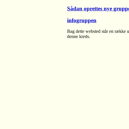
Sådan oprettes nye grupp
infogruppen
Bag dette websted står en række u
denne kreds.