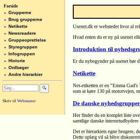
Forside
Grupperne
►
Brug grupperne
►
Netikette
Usenet.dk er webstedet hvor al re
►
Newsreadere
►
Hvad enten du er ny på usenet eller
Gruppeoprettelse
►
Styregruppen
►
Introduktion til nyhedsgr
Infogruppen
►
Historie
Er du nybegynder på usenet bør du
►
Ordbøger
►
Netikette
Andre hierarkier
►
Net-etiketten er en "Emma Gad's Ta
🔍
som at køre 130 på motorvejen, me
Skriv til
Webmaster
De danske nyhedsgrupper
Her finder du en komplet liste ove
samtlige danske internetudbydere 
Det er hierarkiets egne brugere, 
Dette oplæg vil så blive diskuter