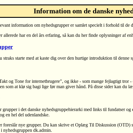
Information om de danske nyhe
levant information om nyhedsgrupper er samlet specielt i forhold til de
 allerede har en del års erfaring, så kan du her finde oplysninger af enh
upper
 straks starte med at kaste dig over den hurtige introduktion til denne
kt og Tone for internetbrugere", og ikke - som mange fejlagtigt tror - 
n som at klø sig bagi lige før man giver hånd. På disse sider kan du l
r grupper i det danske nyhedsgruppehierarki med links til fundatser og
og en hel del udenlandske.
der foreslår nye grupper. Du kan skrive et Oplæg Til Diskussion (OTD)
et i nyhedsgruppen dk.admin.