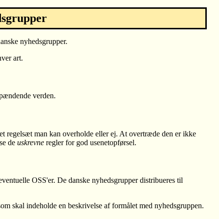
dsgrupper
 danske nyhedsgrupper.
ver art.
 spændende verden.
et regelsæt man kan overholde eller ej. At overtræde den er ikke
æse de
uskrevne
regler for god usenetopførsel.
 eventuelle OSS'er. De danske nyhedsgrupper distribueres til
 som skal indeholde en beskrivelse af formålet med nyhedsgruppen.