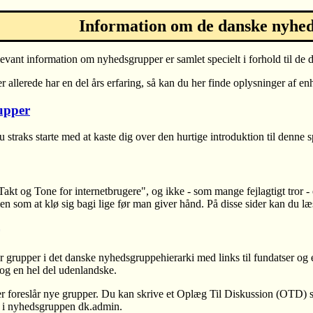
Information om de danske nyhe
levant information om nyhedsgrupper er samlet specielt i forhold til de
 allerede har en del års erfaring, så kan du her finde oplysninger af enh
upper
 straks starte med at kaste dig over den hurtige introduktion til denne
kt og Tone for internetbrugere", og ikke - som mange fejlagtigt tror - 
n som at klø sig bagi lige før man giver hånd. På disse sider kan du l
r grupper i det danske nyhedsgruppehierarki med links til fundatser og
og en hel del udenlandske.
der foreslår nye grupper. Du kan skrive et Oplæg Til Diskussion (OTD)
et i nyhedsgruppen dk.admin.