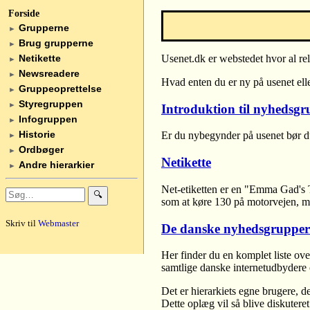
Forside
Grupperne
►
Brug grupperne
►
Netikette
Usenet.dk er webstedet hvor al re
►
Newsreadere
►
Hvad enten du er ny på usenet eller
Gruppeoprettelse
►
Styregruppen
►
Introduktion til nyhedsgr
Infogruppen
►
Historie
Er du nybegynder på usenet bør du
►
Ordbøger
►
Netikette
Andre hierarkier
►
Net-etiketten er en "Emma Gad's Ta
🔍
som at køre 130 på motorvejen, me
Skriv til
Webmaster
De danske nyhedsgrupper
Her finder du en komplet liste ove
samtlige danske internetudbydere 
Det er hierarkiets egne brugere, 
Dette oplæg vil så blive diskuter