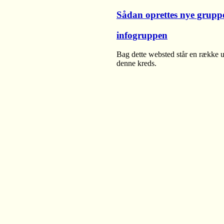
Sådan oprettes nye grupp
infogruppen
Bag dette websted står en række u
denne kreds.