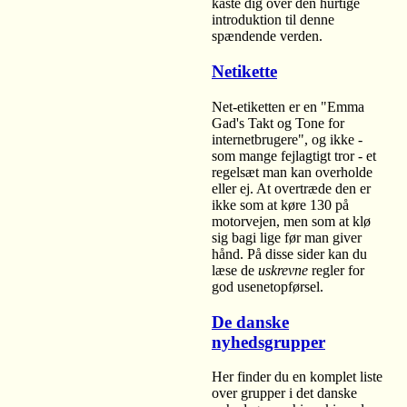
kaste dig over den hurtige
introduktion til denne
spændende verden.
Netikette
Net-etiketten er en "Emma
Gad's Takt og Tone for
internetbrugere", og ikke -
som mange fejlagtigt tror - et
regelsæt man kan overholde
eller ej. At overtræde den er
ikke som at køre 130 på
motorvejen, men som at klø
sig bagi lige før man giver
hånd. På disse sider kan du
læse de
uskrevne
regler for
god usenetopførsel.
De danske
nyhedsgrupper
Her finder du en komplet liste
over grupper i det danske