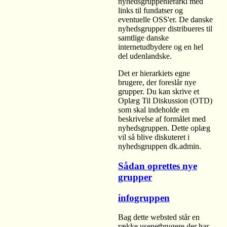
nyhedsgruppehierarki med
links til fundatser og
eventuelle OSS'er. De danske
nyhedsgrupper distribueres til
samtlige danske
internetudbydere og en hel
del udenlandske.
Det er hierarkiets egne
brugere, der foreslår nye
grupper. Du kan skrive et
Oplæg Til Diskussion (OTD)
som skal indeholde en
beskrivelse af formålet med
nyhedsgruppen. Dette oplæg
vil så blive diskuteret i
nyhedsgruppen dk.admin.
Sådan oprettes nye
grupper
infogruppen
Bag dette websted står en
række usenetbrugere der har