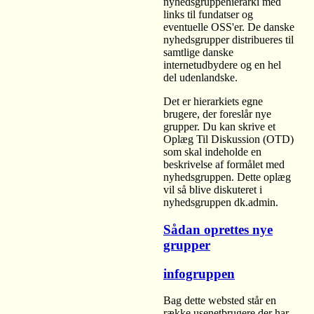
nyhedsgruppehierarki med
links til fundatser og
eventuelle OSS'er. De danske
nyhedsgrupper distribueres til
samtlige danske
internetudbydere og en hel
del udenlandske.
Det er hierarkiets egne
brugere, der foreslår nye
grupper. Du kan skrive et
Oplæg Til Diskussion (OTD)
som skal indeholde en
beskrivelse af formålet med
nyhedsgruppen. Dette oplæg
vil så blive diskuteret i
nyhedsgruppen dk.admin.
Sådan oprettes nye
grupper
infogruppen
Bag dette websted står en
række usenetbrugere der har