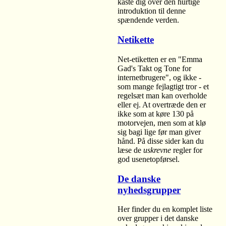
kaste dig over den hurtige
introduktion til denne
spændende verden.
Netikette
Net-etiketten er en "Emma
Gad's Takt og Tone for
internetbrugere", og ikke -
som mange fejlagtigt tror - et
regelsæt man kan overholde
eller ej. At overtræde den er
ikke som at køre 130 på
motorvejen, men som at klø
sig bagi lige før man giver
hånd. På disse sider kan du
læse de
uskrevne
regler for
god usenetopførsel.
De danske
nyhedsgrupper
Her finder du en komplet liste
over grupper i det danske