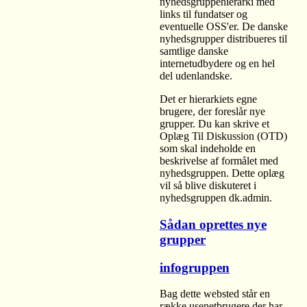
nyhedsgruppehierarki med
links til fundatser og
eventuelle OSS'er. De danske
nyhedsgrupper distribueres til
samtlige danske
internetudbydere og en hel
del udenlandske.
Det er hierarkiets egne
brugere, der foreslår nye
grupper. Du kan skrive et
Oplæg Til Diskussion (OTD)
som skal indeholde en
beskrivelse af formålet med
nyhedsgruppen. Dette oplæg
vil så blive diskuteret i
nyhedsgruppen dk.admin.
Sådan oprettes nye
grupper
infogruppen
Bag dette websted står en
række usenetbrugere der har