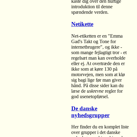
kaste dig over den hurtige
introduktion til denne
spændende verden.
Netikette
Net-etiketten er en "Emma
Gad's Takt og Tone for
internetbrugere", og ikke -
som mange fejlagtigt tror - et
regelsæt man kan overholde
eller ej. At overtræde den er
ikke som at køre 130 på
motorvejen, men som at klø
sig bagi lige før man giver
hånd. På disse sider kan du
læse de
uskrevne
regler for
god usenetopførsel.
De danske
nyhedsgrupper
Her finder du en komplet liste
over grupper i det danske