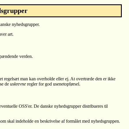
dsgrupper
 danske nyhedsgrupper.
ver art.
 spændende verden.
et regelsæt man kan overholde eller ej. At overtræde den er ikke
æse de
uskrevne
regler for god usenetopførsel.
 eventuelle OSS'er. De danske nyhedsgrupper distribueres til
 som skal indeholde en beskrivelse af formålet med nyhedsgruppen.