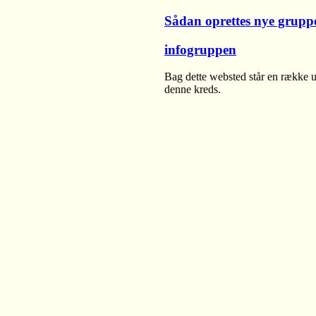
Sådan oprettes nye grupp
infogruppen
Bag dette websted står en række u
denne kreds.