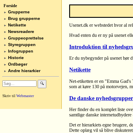
Forside
Grupperne
►
Brug grupperne
►
Netikette
Usenet.dk er webstedet hvor al re
►
Newsreadere
►
Hvad enten du er ny på usenet eller
Gruppeoprettelse
►
Styregruppen
►
Introduktion til nyhedsgr
Infogruppen
►
Historie
Er du nybegynder på usenet bør du
►
Ordbøger
►
Netikette
Andre hierarkier
►
Net-etiketten er en "Emma Gad's Ta
🔍
som at køre 130 på motorvejen, me
Skriv til
Webmaster
De danske nyhedsgrupper
Her finder du en komplet liste ove
samtlige danske internetudbydere 
Det er hierarkiets egne brugere, 
Dette oplæg vil så blive diskuter