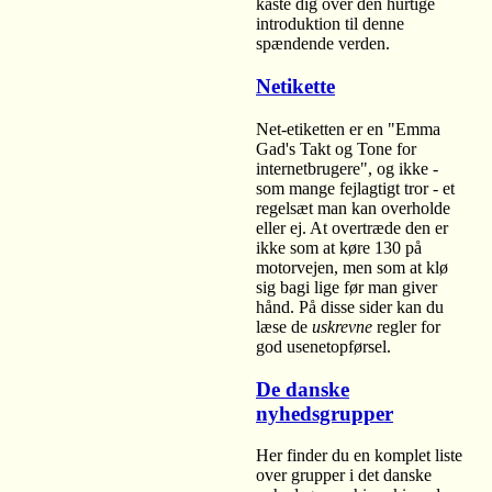
kaste dig over den hurtige
introduktion til denne
spændende verden.
Netikette
Net-etiketten er en "Emma
Gad's Takt og Tone for
internetbrugere", og ikke -
som mange fejlagtigt tror - et
regelsæt man kan overholde
eller ej. At overtræde den er
ikke som at køre 130 på
motorvejen, men som at klø
sig bagi lige før man giver
hånd. På disse sider kan du
læse de
uskrevne
regler for
god usenetopførsel.
De danske
nyhedsgrupper
Her finder du en komplet liste
over grupper i det danske