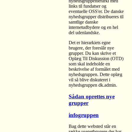
nyhedsgruppehierarki med
links til fundatser og
eventuelle OSS'er. De danske
nyhedsgrupper distribueres til
samtlige danske
internetudbydere og en hel
del udenlandske.
Det er hierarkiets egne
brugere, der foreslår nye
grupper. Du kan skrive et
Oplæg Til Diskussion (OTD)
som skal indeholde en
beskrivelse af formålet med
nyhedsgruppen. Dette oplæg
vil så blive diskuteret i
nyhedsgruppen dk.admin.
Sådan oprettes nye
grupper
infogruppen
Bag dette websted står en
række usenetbrugere der har