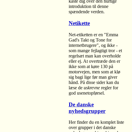
kaste dig over den hurtige
introduktion til denne
spændende verden.
Netikette
Net-etiketten er en "Emma
Gad's Takt og Tone for
internetbrugere", og ikke -
som mange fejlagtigt tror - et
regelsæt man kan overholde
eller ej. At overtræde den er
ikke som at køre 130 på
motorvejen, men som at klø
sig bagi lige før man giver
hånd. På disse sider kan du
læse de
uskrevne
regler for
god usenetopførsel.
De danske
nyhedsgrupper
Her finder du en komplet liste
over grupper i det danske