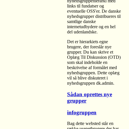
nyhedsgruppehierarki med
links til fundatser og
eventuelle OSS'er. De danske
nyhedsgrupper distribueres til
samtlige danske
internetudbydere og en hel
del udenlandske.
Det er hierarkiets egne
brugere, der foreslår nye
grupper. Du kan skrive et
Oplæg Til Diskussion (OTD)
som skal indeholde en
beskrivelse af formålet med
nyhedsgruppen. Dette oplæg
vil så blive diskuteret i
nyhedsgruppen dk.admin.
Sådan oprettes nye
grupper
infogruppen
Bag dette websted står en
række usenetbrugere der har