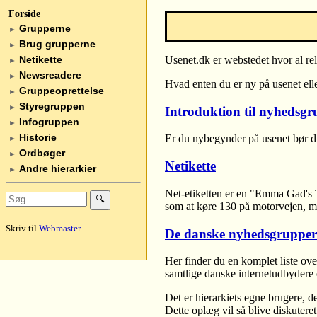
Forside
Grupperne
►
Brug grupperne
►
Netikette
Usenet.dk er webstedet hvor al re
►
Newsreadere
►
Hvad enten du er ny på usenet eller
Gruppeoprettelse
►
Styregruppen
►
Introduktion til nyhedsgr
Infogruppen
►
Historie
Er du nybegynder på usenet bør du
►
Ordbøger
►
Netikette
Andre hierarkier
►
Net-etiketten er en "Emma Gad's Ta
🔍
som at køre 130 på motorvejen, me
Skriv til
Webmaster
De danske nyhedsgrupper
Her finder du en komplet liste ove
samtlige danske internetudbydere 
Det er hierarkiets egne brugere, 
Dette oplæg vil så blive diskuter