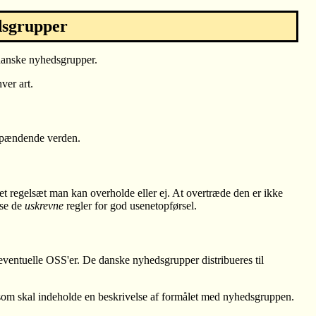
dsgrupper
 danske nyhedsgrupper.
ver art.
 spændende verden.
et regelsæt man kan overholde eller ej. At overtræde den er ikke
æse de
uskrevne
regler for god usenetopførsel.
 eventuelle OSS'er. De danske nyhedsgrupper distribueres til
 som skal indeholde en beskrivelse af formålet med nyhedsgruppen.