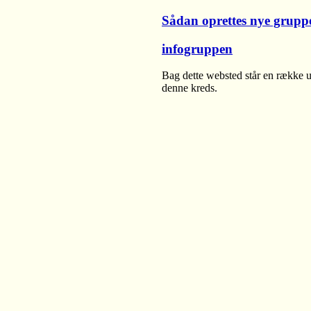
Sådan oprettes nye grupp
infogruppen
Bag dette websted står en række u
denne kreds.