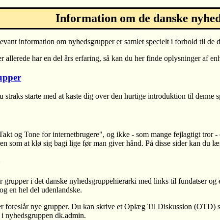
Information om de danske nyhe
levant information om nyhedsgrupper er samlet specielt i forhold til de
 allerede har en del års erfaring, så kan du her finde oplysninger af enh
upper
 straks starte med at kaste dig over den hurtige introduktion til denne
kt og Tone for internetbrugere", og ikke - som mange fejlagtigt tror - 
n som at klø sig bagi lige før man giver hånd. På disse sider kan du l
r grupper i det danske nyhedsgruppehierarki med links til fundatser og
og en hel del udenlandske.
der foreslår nye grupper. Du kan skrive et Oplæg Til Diskussion (OTD)
et i nyhedsgruppen dk.admin.