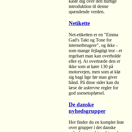
kaste dig over den hurtige
introduktion til denne
spændende verden.
Netikette
Net-etiketten er en "Emma
Gad's Takt og Tone for
internetbrugere", og ikke -
som mange fejlagtigt tror - et
regelsæt man kan overholde
eller ej. At overtræde den er
ikke som at køre 130 på
motorvejen, men som at klø
sig bagi lige før man giver
hånd. På disse sider kan du
læse de
uskrevne
regler for
god usenetopførsel.
De danske
nyhedsgrupper
Her finder du en komplet liste
over grupper i det danske