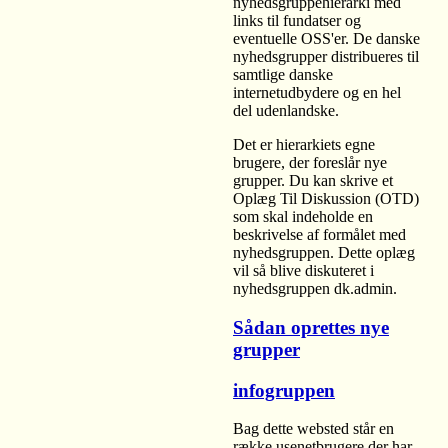
nyhedsgruppehierarki med
links til fundatser og
eventuelle OSS'er. De danske
nyhedsgrupper distribueres til
samtlige danske
internetudbydere og en hel
del udenlandske.
Det er hierarkiets egne
brugere, der foreslår nye
grupper. Du kan skrive et
Oplæg Til Diskussion (OTD)
som skal indeholde en
beskrivelse af formålet med
nyhedsgruppen. Dette oplæg
vil så blive diskuteret i
nyhedsgruppen dk.admin.
Sådan oprettes nye
grupper
infogruppen
Bag dette websted står en
række usenetbrugere der har