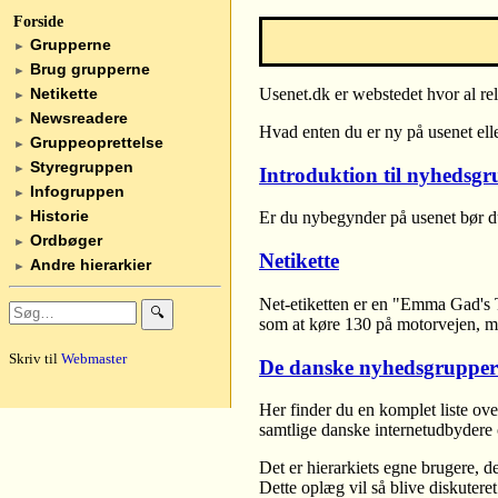
Forside
Grupperne
►
Brug grupperne
►
Netikette
Usenet.dk er webstedet hvor al re
►
Newsreadere
►
Hvad enten du er ny på usenet eller
Gruppeoprettelse
►
Styregruppen
►
Introduktion til nyhedsgr
Infogruppen
►
Historie
Er du nybegynder på usenet bør du
►
Ordbøger
►
Netikette
Andre hierarkier
►
Net-etiketten er en "Emma Gad's Ta
🔍
som at køre 130 på motorvejen, me
Skriv til
Webmaster
De danske nyhedsgrupper
Her finder du en komplet liste ove
samtlige danske internetudbydere 
Det er hierarkiets egne brugere, 
Dette oplæg vil så blive diskuter