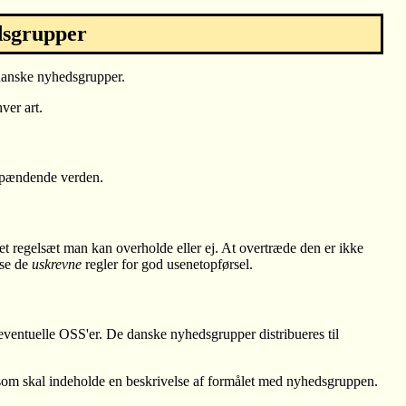
dsgrupper
 danske nyhedsgrupper.
ver art.
 spændende verden.
et regelsæt man kan overholde eller ej. At overtræde den er ikke
æse de
uskrevne
regler for god usenetopførsel.
 eventuelle OSS'er. De danske nyhedsgrupper distribueres til
 som skal indeholde en beskrivelse af formålet med nyhedsgruppen.