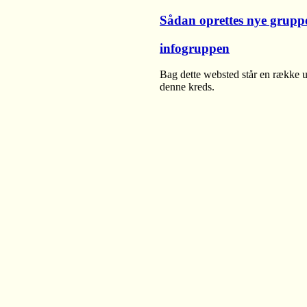
Sådan oprettes nye grupp
infogruppen
Bag dette websted står en række u
denne kreds.