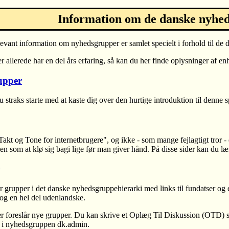
Information om de danske nyhe
levant information om nyhedsgrupper er samlet specielt i forhold til de
 allerede har en del års erfaring, så kan du her finde oplysninger af enh
upper
 straks starte med at kaste dig over den hurtige introduktion til denne
kt og Tone for internetbrugere", og ikke - som mange fejlagtigt tror - 
n som at klø sig bagi lige før man giver hånd. På disse sider kan du l
r grupper i det danske nyhedsgruppehierarki med links til fundatser og
og en hel del udenlandske.
der foreslår nye grupper. Du kan skrive et Oplæg Til Diskussion (OTD)
et i nyhedsgruppen dk.admin.