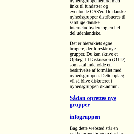
nyhedsgruppehierarki med
links til fundatser og
eventuelle OSS'er. De danske
nyhedsgrupper distribueres til
samtlige danske
internetudbydere og en hel
del udenlandske.
Det er hierarkiets egne
brugere, der foreslår nye
grupper. Du kan skrive et
Oplæg Til Diskussion (OTD)
som skal indeholde en
beskrivelse af formålet med
nyhedsgruppen. Dette oplæg
vil så blive diskuteret i
nyhedsgruppen dk.admin.
Sådan oprettes nye
grupper
infogruppen
Bag dette websted står en
række usenetbrugere der har