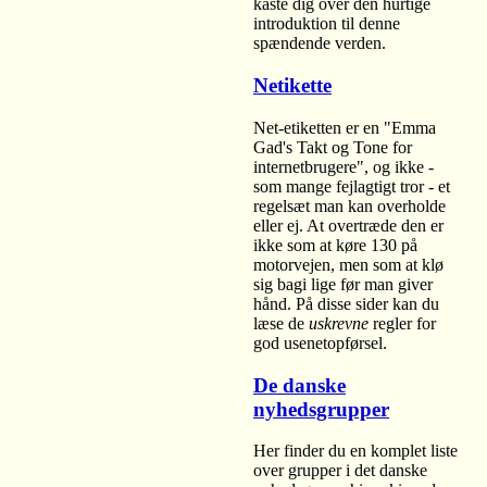
kaste dig over den hurtige
introduktion til denne
spændende verden.
Netikette
Net-etiketten er en "Emma
Gad's Takt og Tone for
internetbrugere", og ikke -
som mange fejlagtigt tror - et
regelsæt man kan overholde
eller ej. At overtræde den er
ikke som at køre 130 på
motorvejen, men som at klø
sig bagi lige før man giver
hånd. På disse sider kan du
læse de
uskrevne
regler for
god usenetopførsel.
De danske
nyhedsgrupper
Her finder du en komplet liste
over grupper i det danske